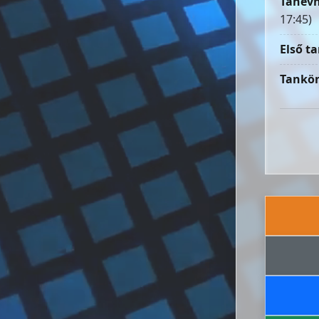
Tanévn
17:45)
Első ta
Tankön