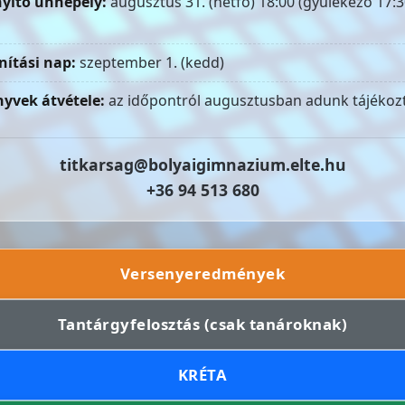
yitó ünnepély:
augusztus 31. (hétfő) 18:00 (gyülekező 17:3
nítási nap:
szeptember 1. (kedd)
yvek átvétele:
az időpontról augusztusban adunk tájékozt
titkarsag@bolyaigimnazium.elte.hu
+36 94 513 680
Versenyeredmények
Tantárgyfelosztás (csak tanároknak)
KRÉTA