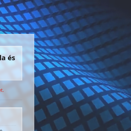
la és
t.