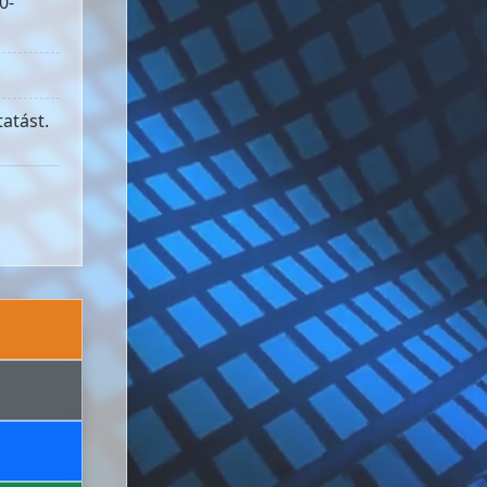
0-
atást.