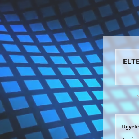
ELTE
I
Ügyele