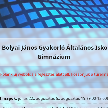
 Bolyai János Gyakorló Általános Isko
Gimnázium
skolánk új weboldala fejlesztés alatt áll, köszönjük a türelme
ti napok:
július 22., augusztus 5., augusztus 19. (9:00-12:00)