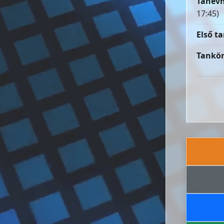
Tanévn
17:45)
Első ta
Tankön