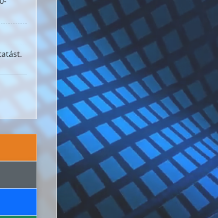
0-
atást.