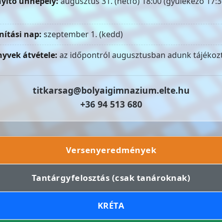
yitó ünnepély:
augusztus 31. (hétfő) 18:00 (gyülekező 17:3
nítási nap:
szeptember 1. (kedd)
yvek átvétele:
az időpontról augusztusban adunk tájékozt
titkarsag@bolyaigimnazium.elte.hu
+36 94 513 680
Versenyeredmények
Tantárgyfelosztás (csak tanároknak)
KRÉTA