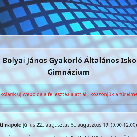
 Bolyai János Gyakorló Általános Isko
Gimnázium
skolánk új weboldala fejlesztés alatt áll, köszönjük a türelme
ti napok:
július 22., augusztus 5., augusztus 19. (9:00-12:00)