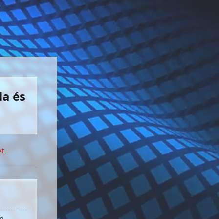
la és
t.