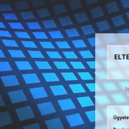
ELTE
I
Ügyele