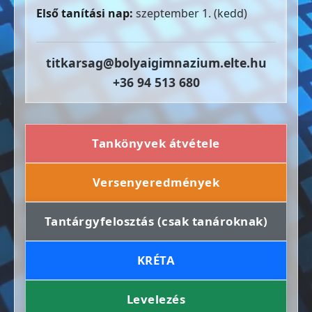
Első tanítási nap:
szeptember 1. (kedd)
titkarsag@bolyaigimnazium.elte.hu
+36 94 513 680
Tankönyvek átvétele
Versenyeredmények
Tantárgyfelosztás (csak tanároknak)
KRÉTA
Levelezés