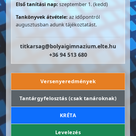
Első tanítási nap:
szeptember 1. (kedd)
Tankönyvek átvétele:
az időpontról
augusztusban adunk tájékoztatást.
titkarsag@bolyaigimnazium.elte.hu
+36 94 513 680
Versenyeredmények
Tantárgyfelosztás (csak tanároknak)
KRÉTA
Levelezés