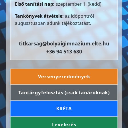
Első tanítási nap:
szeptember 1. (kedd)
Tankönyvek átvétele:
az időpontról
augusztusban adunk tájékoztatást.
titkarsag@bolyaigimnazium.elte.hu
+36 94 513 680
Versenyeredmények
Tantárgyfelosztás (csak tanároknak)
KRÉTA
Levelezés