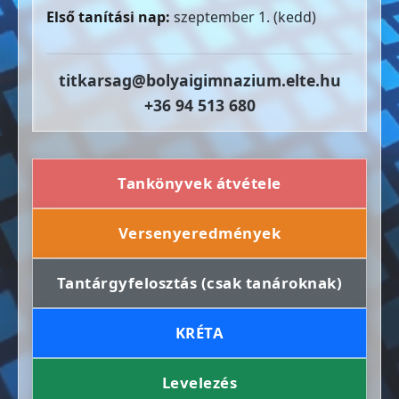
Első tanítási nap:
szeptember 1. (kedd)
titkarsag@bolyaigimnazium.elte.hu
+36 94 513 680
Tankönyvek átvétele
Versenyeredmények
Tantárgyfelosztás (csak tanároknak)
KRÉTA
Levelezés