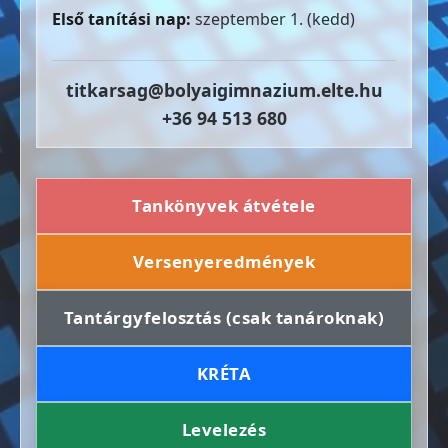
Első tanítási nap:
szeptember 1. (kedd)
titkarsag@bolyaigimnazium.elte.hu
+36 94 513 680
Tankönyvek átvétele
Versenyeredmények
Tantárgyfelosztás (csak tanároknak)
KRÉTA
Levelezés