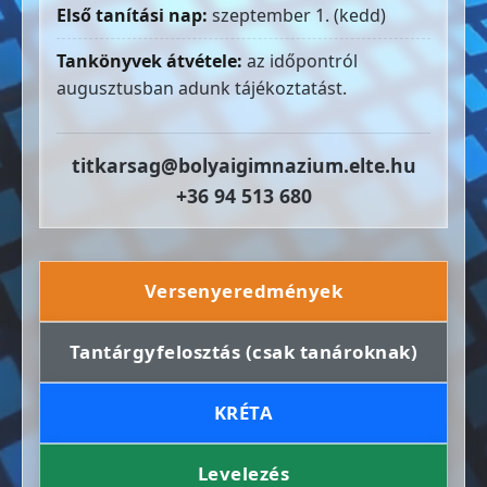
Első tanítási nap:
szeptember 1. (kedd)
Tankönyvek átvétele:
az időpontról
augusztusban adunk tájékoztatást.
titkarsag@bolyaigimnazium.elte.hu
+36 94 513 680
Versenyeredmények
Tantárgyfelosztás (csak tanároknak)
KRÉTA
Levelezés