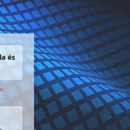
la és
t.