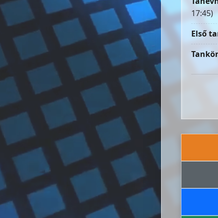
Tanévn
17:45)
Első ta
Tankön