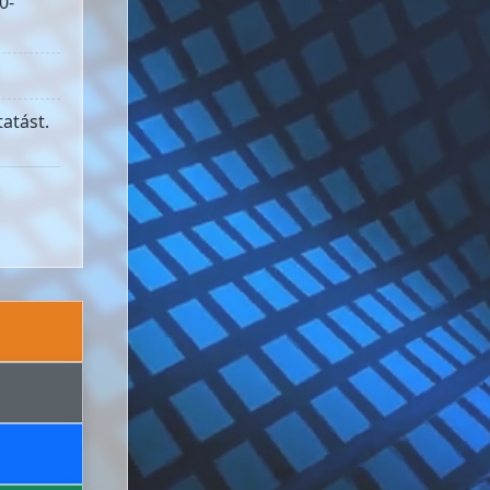
0-
atást.