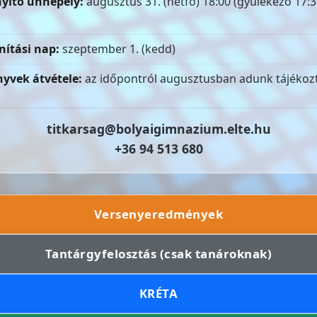
yitó ünnepély:
augusztus 31. (hétfő) 18:00 (gyülekező 17:3
nítási nap:
szeptember 1. (kedd)
yvek átvétele:
az időpontról augusztusban adunk tájékozt
titkarsag@bolyaigimnazium.elte.hu
+36 94 513 680
Versenyeredmények
Tantárgyfelosztás (csak tanároknak)
KRÉTA