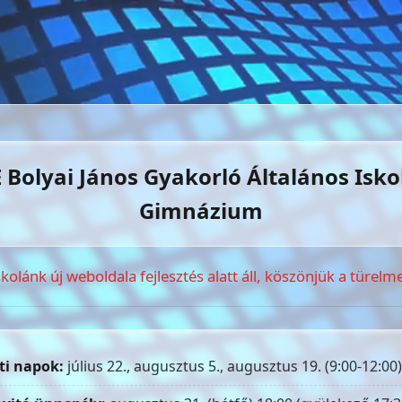
 Bolyai János Gyakorló Általános Isko
Gimnázium
skolánk új weboldala fejlesztés alatt áll, köszönjük a türelme
ti napok:
július 22., augusztus 5., augusztus 19. (9:00-12:00)