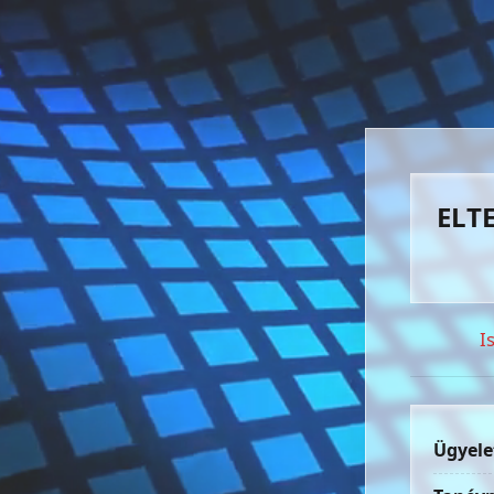
ELTE
I
Ügyele