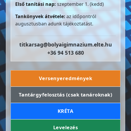
Első tanítási nap:
szeptember 1. (kedd)
Tankönyvek átvétele:
az időpontról
augusztusban adunk tájékoztatást.
titkarsag@bolyaigimnazium.elte.hu
+36 94 513 680
Versenyeredmények
Tantárgyfelosztás (csak tanároknak)
KRÉTA
Levelezés