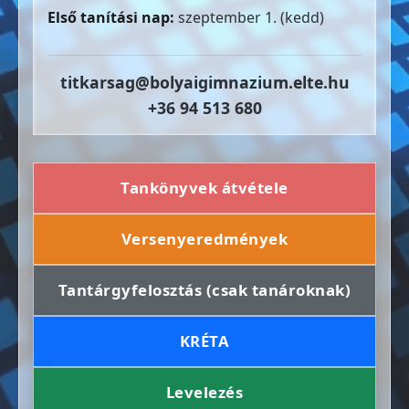
Első tanítási nap:
szeptember 1. (kedd)
titkarsag@bolyaigimnazium.elte.hu
+36 94 513 680
Tankönyvek átvétele
Versenyeredmények
Tantárgyfelosztás (csak tanároknak)
KRÉTA
Levelezés