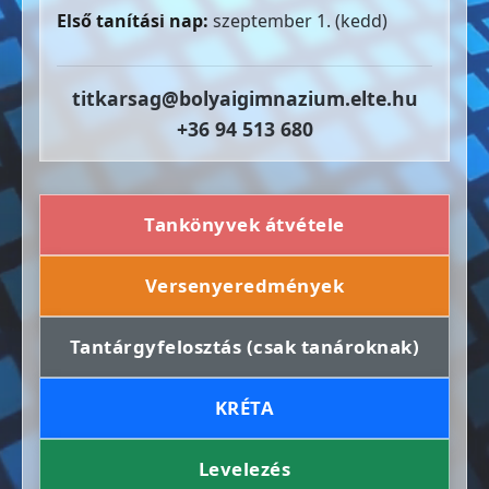
Első tanítási nap:
szeptember 1. (kedd)
titkarsag@bolyaigimnazium.elte.hu
+36 94 513 680
Tankönyvek átvétele
Versenyeredmények
Tantárgyfelosztás (csak tanároknak)
KRÉTA
Levelezés