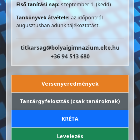
Első tanítási nap:
szeptember 1. (kedd)
Tankönyvek átvétele:
az időpontról
augusztusban adunk tájékoztatást.
titkarsag@bolyaigimnazium.elte.hu
+36 94 513 680
Versenyeredmények
Tantárgyfelosztás (csak tanároknak)
KRÉTA
Levelezés