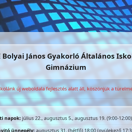
 Bolyai János Gyakorló Általános Isko
Gimnázium
skolánk új weboldala fejlesztés alatt áll, köszönjük a türelme
ti napok:
július 22., augusztus 5., augusztus 19. (9:00-12:00)
yitó ünnepély:
augusztus 31. (hétfő) 18:00 (gyülekező 17:3