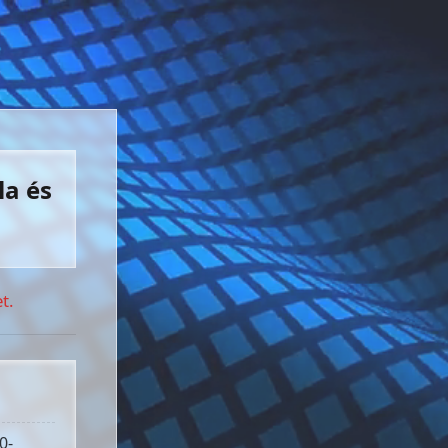
la és
t.
0-