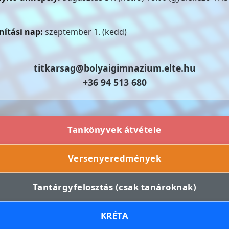
nítási nap:
szeptember 1. (kedd)
titkarsag@bolyaigimnazium.elte.hu
+36 94 513 680
Tankönyvek átvétele
Versenyeredmények
Tantárgyfelosztás (csak tanároknak)
KRÉTA