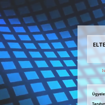
ELTE
I
Ügyele
Tanévn