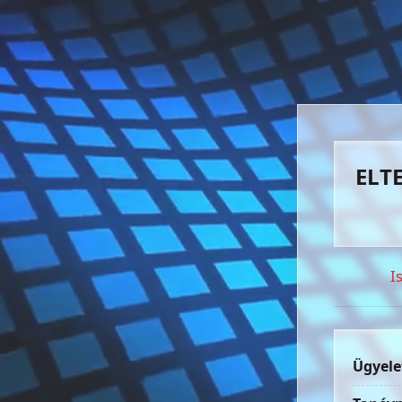
ELTE
I
Ügyele