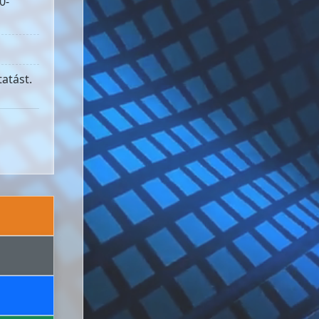
0-
atást.