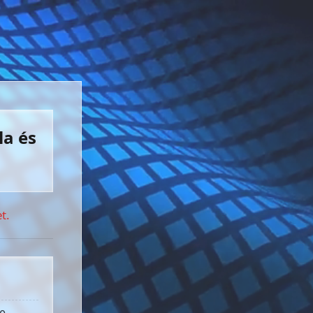
la és
t.