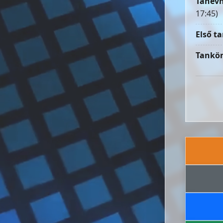
Tanévn
17:45)
Első ta
Tankön