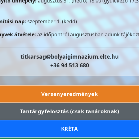
yitó ünnepély:
augusztus 31. (hétfő) 18:00 (gyülekező 17:3
nítási nap:
szeptember 1. (kedd)
yvek átvétele:
az időpontról augusztusban adunk tájékozt
titkarsag@bolyaigimnazium.elte.hu
+36 94 513 680
Versenyeredmények
Tantárgyfelosztás (csak tanároknak)
KRÉTA