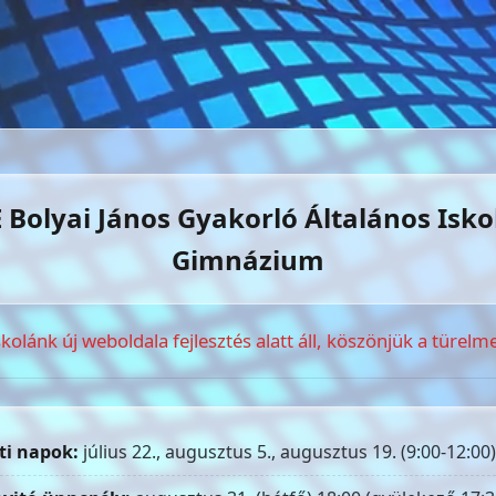
 Bolyai János Gyakorló Általános Isko
Gimnázium
skolánk új weboldala fejlesztés alatt áll, köszönjük a türelme
ti napok:
július 22., augusztus 5., augusztus 19. (9:00-12:00)