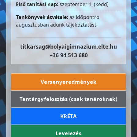
Első tanítási nap:
szeptember 1. (kedd)
Tankönyvek átvétele:
az időpontról
augusztusban adunk tájékoztatást.
titkarsag@bolyaigimnazium.elte.hu
+36 94 513 680
Versenyeredmények
Tantárgyfelosztás (csak tanároknak)
KRÉTA
Levelezés