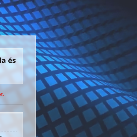
la és
t.