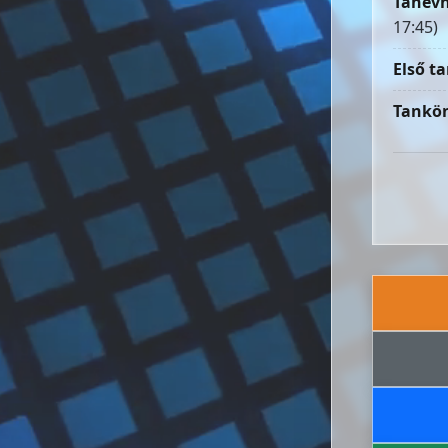
Tanévn
17:45)
Első ta
Tankön