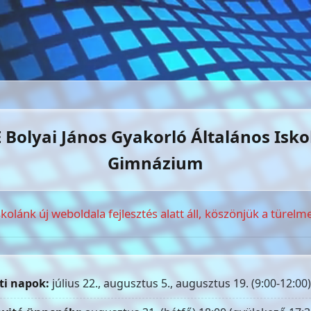
 Bolyai János Gyakorló Általános Isko
Gimnázium
skolánk új weboldala fejlesztés alatt áll, köszönjük a türelme
ti napok:
július 22., augusztus 5., augusztus 19. (9:00-12:00)