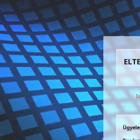
ELTE
I
Ügyele