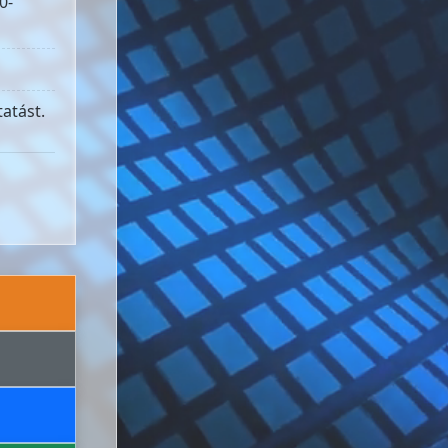
0-
atást.