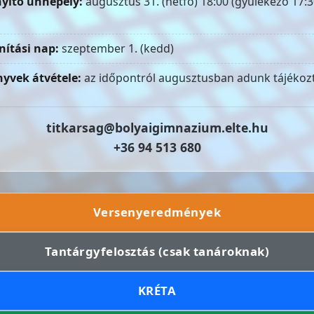
yitó ünnepély:
augusztus 31. (hétfő) 18:00 (gyülekező 17:3
nítási nap:
szeptember 1. (kedd)
yvek átvétele:
az időpontról augusztusban adunk tájékozt
titkarsag@bolyaigimnazium.elte.hu
+36 94 513 680
Versenyeredmények
Tantárgyfelosztás (csak tanároknak)
KRÉTA