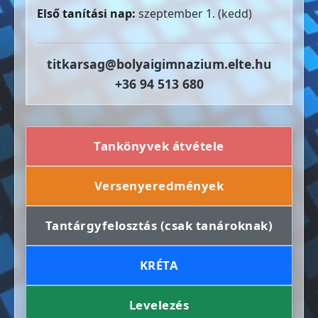
Első tanítási nap:
szeptember 1. (kedd)
titkarsag@bolyaigimnazium.elte.hu
+36 94 513 680
Tankönyvek átvétele
Versenyeredmények
Tantárgyfelosztás (csak tanároknak)
KRÉTA
Levelezés