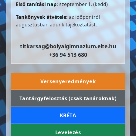
Első tanítási nap:
szeptember 1. (kedd)
Tankönyvek átvétele:
az időpontról
augusztusban adunk tájékoztatást.
titkarsag@bolyaigimnazium.elte.hu
+36 94 513 680
Versenyeredmények
Tantárgyfelosztás (csak tanároknak)
KRÉTA
Levelezés