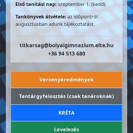
Első tanítási nap:
szeptember 1. (kedd)
Tankönyvek átvétele:
az időpontról
augusztusban adunk tájékoztatást.
titkarsag@bolyaigimnazium.elte.hu
+36 94 513 680
Versenyeredmények
Tantárgyfelosztás (csak tanároknak)
KRÉTA
Levelezés