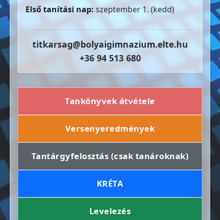
Első tanítási nap:
szeptember 1. (kedd)
titkarsag@bolyaigimnazium.elte.hu
+36 94 513 680
Tankönyvek átvétele
Versenyeredmények
Tantárgyfelosztás (csak tanároknak)
KRÉTA
Levelezés