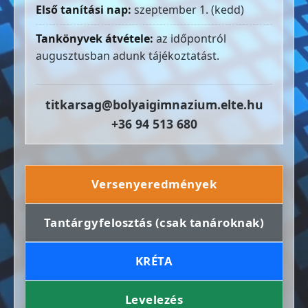
Első tanítási nap:
szeptember 1. (kedd)
Tankönyvek átvétele:
az időpontról
augusztusban adunk tájékoztatást.
titkarsag@bolyaigimnazium.elte.hu
+36 94 513 680
Versenyeredmények
Tantárgyfelosztás (csak tanároknak)
KRÉTA
Levelezés