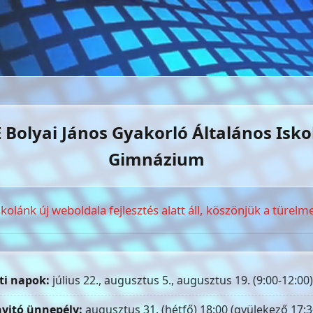
 Bolyai János Gyakorló Általános Isko
Gimnázium
skolánk új weboldala fejlesztés alatt áll, köszönjük a türelme
ti napok:
július 22., augusztus 5., augusztus 19. (9:00-12:00)
yitó ünnepély:
augusztus 31. (hétfő) 18:00 (gyülekező 17:3