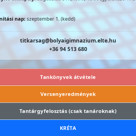
nítási nap:
szeptember 1. (kedd)
titkarsag@bolyaigimnazium.elte.hu
+36 94 513 680
Tankönyvek átvétele
Versenyeredmények
Tantárgyfelosztás (csak tanároknak)
KRÉTA