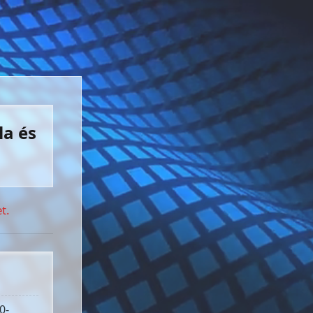
la és
t.
0-