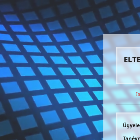
ELTE
I
Ügyele
Tanévn