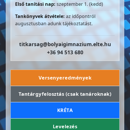
Első tanítási nap:
szeptember 1. (kedd)
Tankönyvek átvétele:
az időpontról
augusztusban adunk tájékoztatást.
titkarsag@bolyaigimnazium.elte.hu
+36 94 513 680
Versenyeredmények
Tantárgyfelosztás (csak tanároknak)
KRÉTA
Levelezés