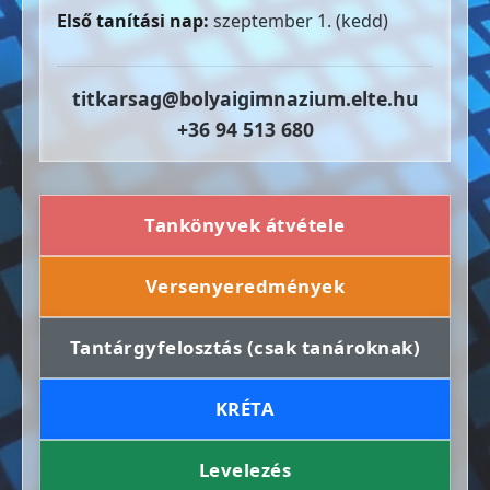
Első tanítási nap:
szeptember 1. (kedd)
titkarsag@bolyaigimnazium.elte.hu
+36 94 513 680
Tankönyvek átvétele
Versenyeredmények
Tantárgyfelosztás (csak tanároknak)
KRÉTA
Levelezés