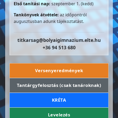
Első tanítási nap:
szeptember 1. (kedd)
Tankönyvek átvétele:
az időpontról
augusztusban adunk tájékoztatást.
titkarsag@bolyaigimnazium.elte.hu
+36 94 513 680
Versenyeredmények
Tantárgyfelosztás (csak tanároknak)
KRÉTA
Levelezés