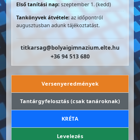
Első tanítási nap:
szeptember 1. (kedd)
Tankönyvek átvétele:
az időpontról
augusztusban adunk tájékoztatást.
titkarsag@bolyaigimnazium.elte.hu
+36 94 513 680
Versenyeredmények
Tantárgyfelosztás (csak tanároknak)
KRÉTA
Levelezés