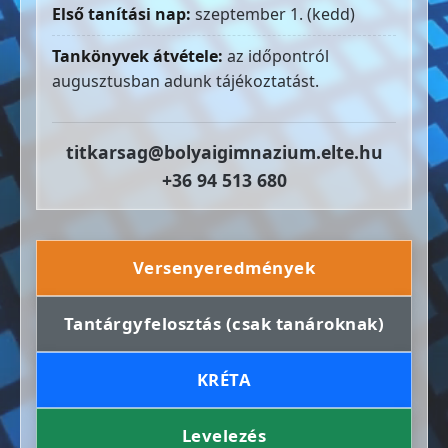
Első tanítási nap:
szeptember 1. (kedd)
Tankönyvek átvétele:
az időpontról
augusztusban adunk tájékoztatást.
titkarsag@bolyaigimnazium.elte.hu
+36 94 513 680
Versenyeredmények
Tantárgyfelosztás (csak tanároknak)
KRÉTA
Levelezés