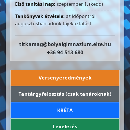
Első tanítási nap:
szeptember 1. (kedd)
Tankönyvek átvétele:
az időpontról
augusztusban adunk tájékoztatást.
titkarsag@bolyaigimnazium.elte.hu
+36 94 513 680
Versenyeredmények
Tantárgyfelosztás (csak tanároknak)
KRÉTA
Levelezés