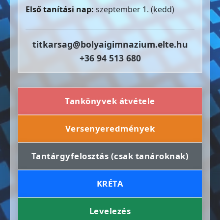
Első tanítási nap:
szeptember 1. (kedd)
titkarsag@bolyaigimnazium.elte.hu
+36 94 513 680
Tankönyvek átvétele
Versenyeredmények
Tantárgyfelosztás (csak tanároknak)
KRÉTA
Levelezés