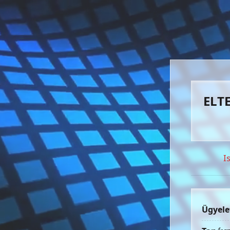
ELTE
I
Ügyele