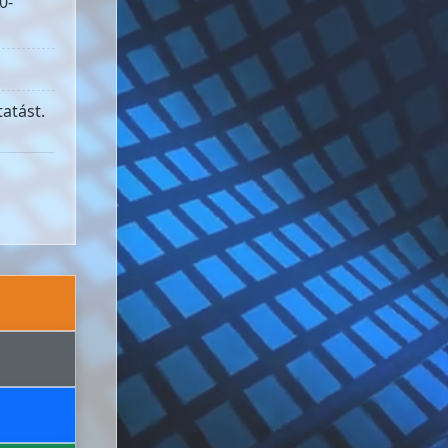
0-
atást.