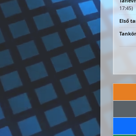
Tanévn
17:45)
Első ta
Tankön