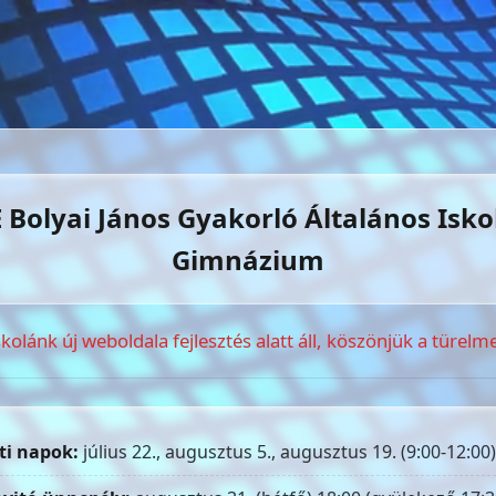
 Bolyai János Gyakorló Általános Isko
Gimnázium
skolánk új weboldala fejlesztés alatt áll, köszönjük a türelme
ti napok:
július 22., augusztus 5., augusztus 19. (9:00-12:00)