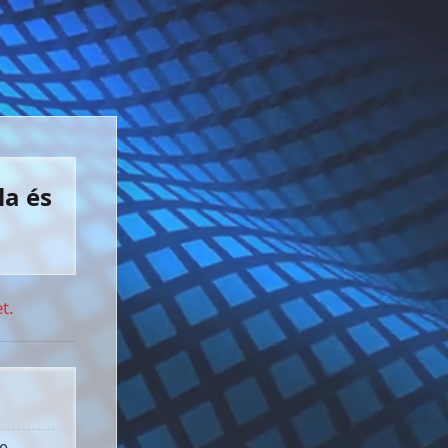
la és
t.