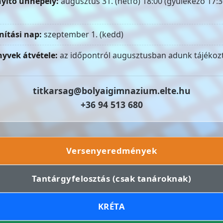
yitó ünnepély:
augusztus 31. (hétfő) 18:00 (gyülekező 17:3
nítási nap:
szeptember 1. (kedd)
yvek átvétele:
az időpontról augusztusban adunk tájékozt
titkarsag@bolyaigimnazium.elte.hu
+36 94 513 680
Versenyeredmények
Tantárgyfelosztás (csak tanároknak)
KRÉTA