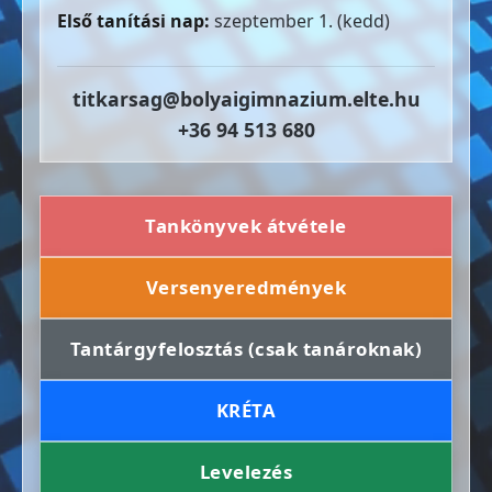
Első tanítási nap:
szeptember 1. (kedd)
titkarsag@bolyaigimnazium.elte.hu
+36 94 513 680
Tankönyvek átvétele
Versenyeredmények
Tantárgyfelosztás (csak tanároknak)
KRÉTA
Levelezés