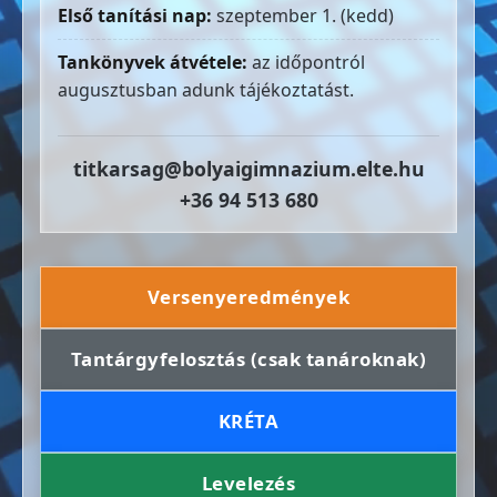
Első tanítási nap:
szeptember 1. (kedd)
Tankönyvek átvétele:
az időpontról
augusztusban adunk tájékoztatást.
titkarsag@bolyaigimnazium.elte.hu
+36 94 513 680
Versenyeredmények
Tantárgyfelosztás (csak tanároknak)
KRÉTA
Levelezés