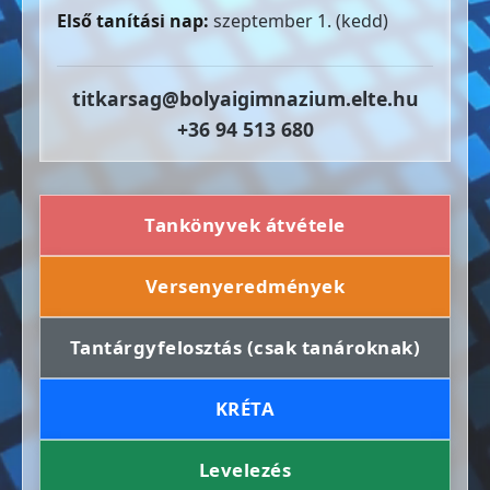
Első tanítási nap:
szeptember 1. (kedd)
titkarsag@bolyaigimnazium.elte.hu
+36 94 513 680
Tankönyvek átvétele
Versenyeredmények
Tantárgyfelosztás (csak tanároknak)
KRÉTA
Levelezés