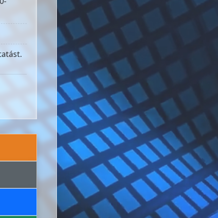
0-
atást.