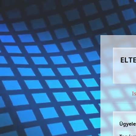
ELTE
I
Ügyele