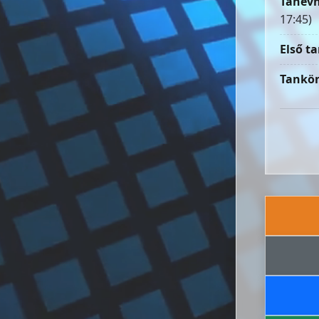
Tanévn
17:45)
Első ta
Tankön