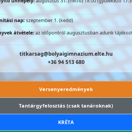
yitó ünnepély:
augusztus 31. (hétfő) 18:00 (gyülekező 17:3
nítási nap:
szeptember 1. (kedd)
yvek átvétele:
az időpontról augusztusban adunk tájékozt
titkarsag@bolyaigimnazium.elte.hu
+36 94 513 680
Versenyeredmények
Tantárgyfelosztás (csak tanároknak)
KRÉTA