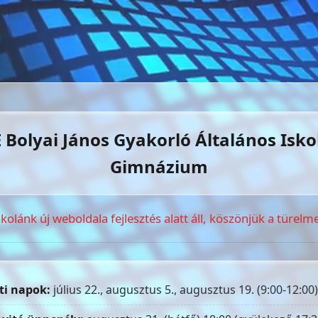
 Bolyai János Gyakorló Általános Isko
Gimnázium
skolánk új weboldala fejlesztés alatt áll, köszönjük a türelme
ti napok:
július 22., augusztus 5., augusztus 19. (9:00-12:00)