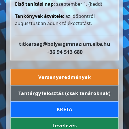
Első tanítási nap:
szeptember 1. (kedd)
Tankönyvek átvétele:
az időpontról
augusztusban adunk tájékoztatást.
titkarsag@bolyaigimnazium.elte.hu
+36 94 513 680
Versenyeredmények
Tantárgyfelosztás (csak tanároknak)
KRÉTA
Levelezés