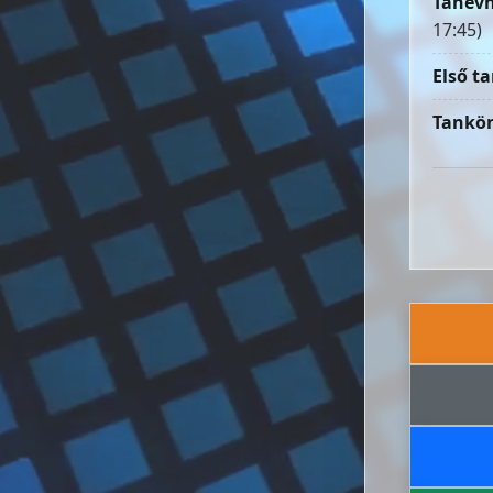
Tanévn
17:45)
Első ta
Tankön