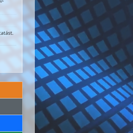
0-
atást.