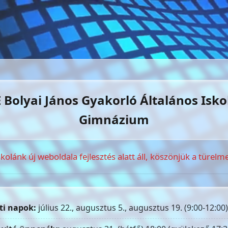
 Bolyai János Gyakorló Általános Isko
Gimnázium
skolánk új weboldala fejlesztés alatt áll, köszönjük a türelme
ti napok:
július 22., augusztus 5., augusztus 19. (9:00-12:00)