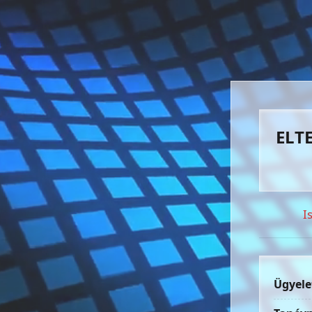
ELTE
I
Ügyele