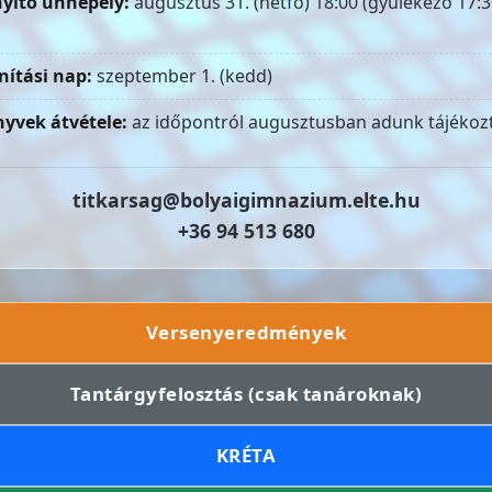
yitó ünnepély:
augusztus 31. (hétfő) 18:00 (gyülekező 17:3
nítási nap:
szeptember 1. (kedd)
yvek átvétele:
az időpontról augusztusban adunk tájékozt
titkarsag@bolyaigimnazium.elte.hu
+36 94 513 680
Versenyeredmények
Tantárgyfelosztás (csak tanároknak)
KRÉTA