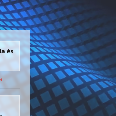
la és
t.