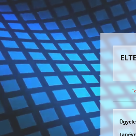
ELTE
I
Ügyele
Tanévn