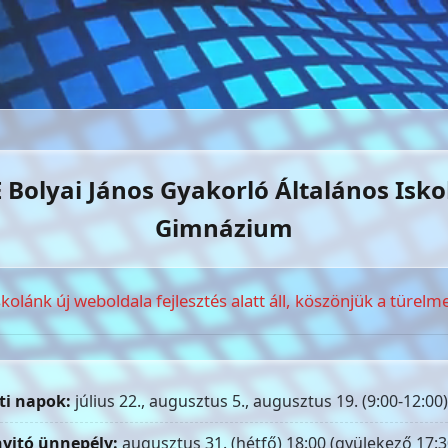
 Bolyai János Gyakorló Általános Isko
Gimnázium
skolánk új weboldala fejlesztés alatt áll, köszönjük a türelme
ti napok:
július 22., augusztus 5., augusztus 19. (9:00-12:00)
yitó ünnepély:
augusztus 31. (hétfő) 18:00 (gyülekező 17:3