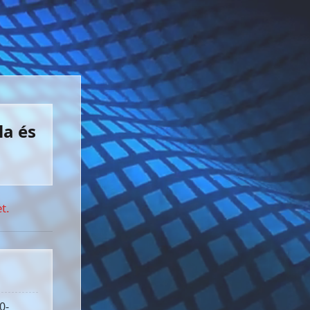
la és
t.
0-