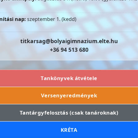
nítási nap:
szeptember 1. (kedd)
titkarsag@bolyaigimnazium.elte.hu
+36 94 513 680
Tankönyvek átvétele
Versenyeredmények
Tantárgyfelosztás (csak tanároknak)
KRÉTA