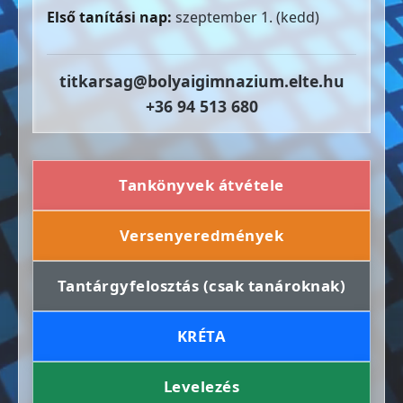
Első tanítási nap:
szeptember 1. (kedd)
titkarsag@bolyaigimnazium.elte.hu
+36 94 513 680
Tankönyvek átvétele
Versenyeredmények
Tantárgyfelosztás (csak tanároknak)
KRÉTA
Levelezés