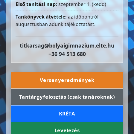
Első tanítási nap:
szeptember 1. (kedd)
Tankönyvek átvétele:
az időpontról
augusztusban adunk tájékoztatást.
titkarsag@bolyaigimnazium.elte.hu
+36 94 513 680
Versenyeredmények
Tantárgyfelosztás (csak tanároknak)
KRÉTA
Levelezés