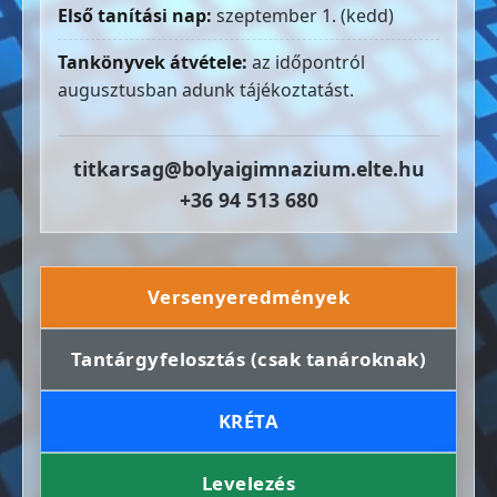
Első tanítási nap:
szeptember 1. (kedd)
Tankönyvek átvétele:
az időpontról
augusztusban adunk tájékoztatást.
titkarsag@bolyaigimnazium.elte.hu
+36 94 513 680
Versenyeredmények
Tantárgyfelosztás (csak tanároknak)
KRÉTA
Levelezés