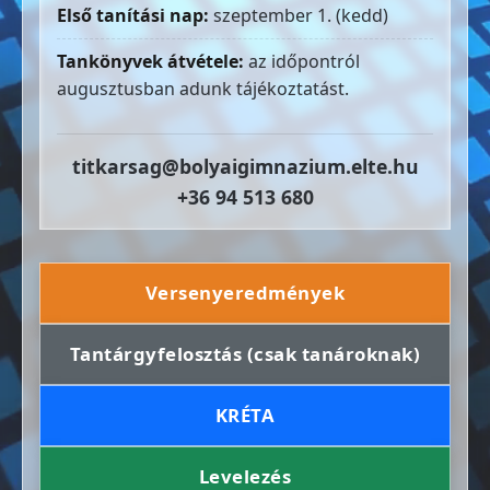
Első tanítási nap:
szeptember 1. (kedd)
Tankönyvek átvétele:
az időpontról
augusztusban adunk tájékoztatást.
titkarsag@bolyaigimnazium.elte.hu
+36 94 513 680
Versenyeredmények
Tantárgyfelosztás (csak tanároknak)
KRÉTA
Levelezés