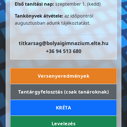
Első tanítási nap:
szeptember 1. (kedd)
Tankönyvek átvétele:
az időpontról
augusztusban adunk tájékoztatást.
titkarsag@bolyaigimnazium.elte.hu
+36 94 513 680
Versenyeredmények
Tantárgyfelosztás (csak tanároknak)
KRÉTA
Levelezés