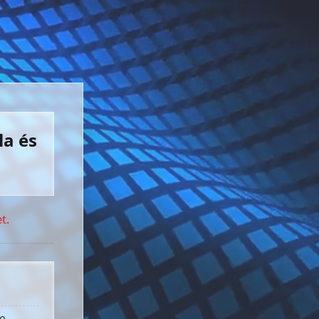
la és
t.