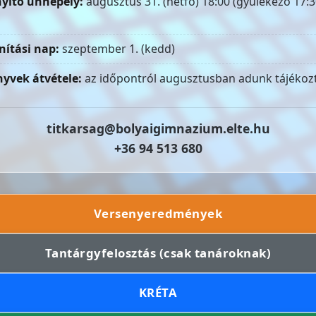
yitó ünnepély:
augusztus 31. (hétfő) 18:00 (gyülekező 17:3
nítási nap:
szeptember 1. (kedd)
yvek átvétele:
az időpontról augusztusban adunk tájékozt
titkarsag@bolyaigimnazium.elte.hu
+36 94 513 680
Versenyeredmények
Tantárgyfelosztás (csak tanároknak)
KRÉTA