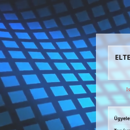
ELTE
I
Ügyele