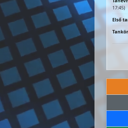
Tanévn
17:45)
Első ta
Tankön