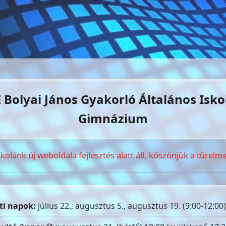
 Bolyai János Gyakorló Általános Isko
Gimnázium
skolánk új weboldala fejlesztés alatt áll, köszönjük a türelme
ti napok:
július 22., augusztus 5., augusztus 19. (9:00-12:00)