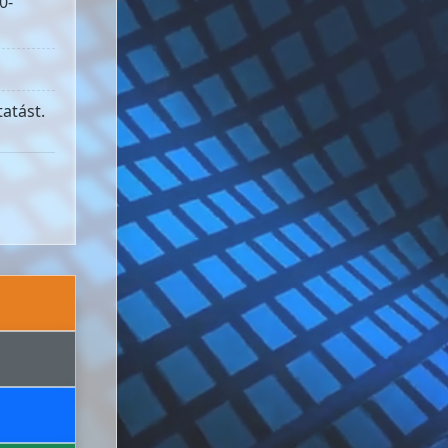
0-
atást.