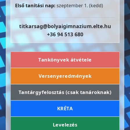
Első tanítási nap:
szeptember 1. (kedd)
titkarsag@bolyaigimnazium.elte.hu
+36 94 513 680
Tankönyvek átvétele
Versenyeredmények
Tantárgyfelosztás (csak tanároknak)
KRÉTA
Levelezés