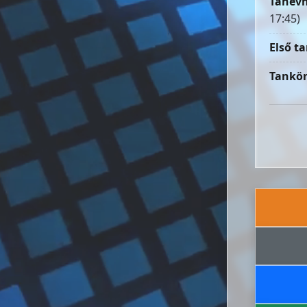
Tanévn
17:45)
Első ta
Tankön