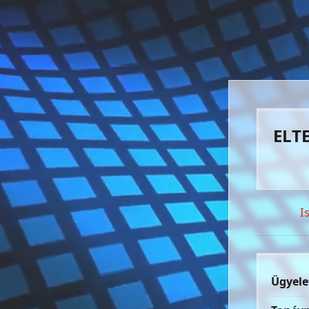
ELTE
I
Ügyele