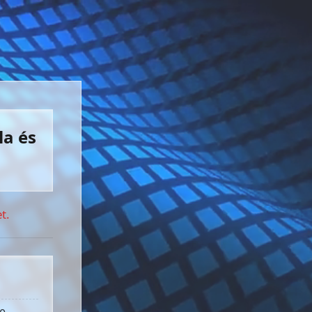
la és
t.