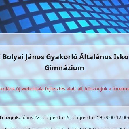
 Bolyai János Gyakorló Általános Isko
Gimnázium
skolánk új weboldala fejlesztés alatt áll, köszönjük a türelme
ti napok:
július 22., augusztus 5., augusztus 19. (9:00-12:00)