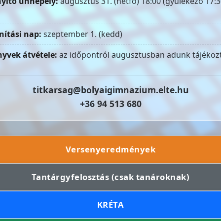
yitó ünnepély:
augusztus 31. (hétfő) 18:00 (gyülekező 17:3
nítási nap:
szeptember 1. (kedd)
yvek átvétele:
az időpontról augusztusban adunk tájékozt
titkarsag@bolyaigimnazium.elte.hu
+36 94 513 680
Versenyeredmények
Tantárgyfelosztás (csak tanároknak)
KRÉTA