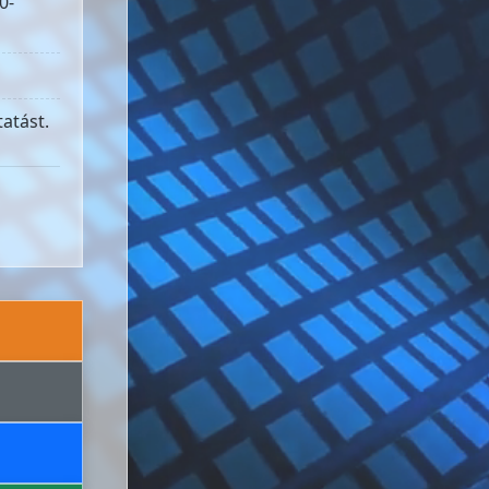
0-
atást.