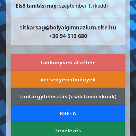
Első tanítási nap:
szeptember 1. (kedd)
titkarsag@bolyaigimnazium.elte.hu
+36 94 513 680
Tankönyvek átvétele
Versenyeredmények
Tantárgyfelosztás (csak tanároknak)
KRÉTA
Levelezés