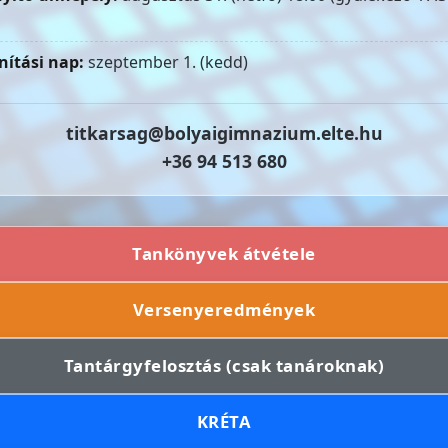
nítási nap:
szeptember 1. (kedd)
titkarsag@bolyaigimnazium.elte.hu
+36 94 513 680
Tankönyvek átvétele
Versenyeredmények
Tantárgyfelosztás (csak tanároknak)
KRÉTA