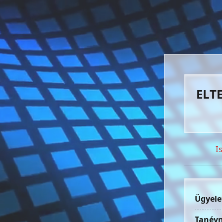
ELTE
I
Ügyele
Tanévn