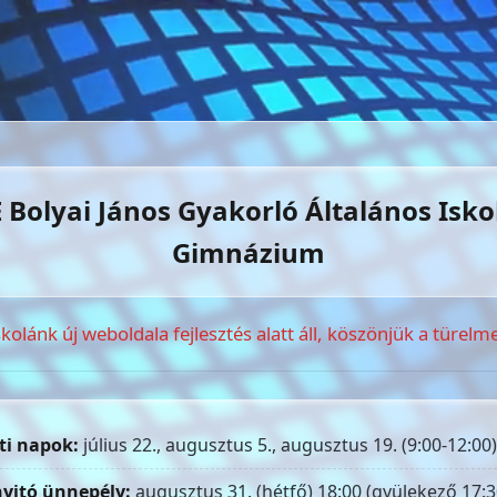
 Bolyai János Gyakorló Általános Isko
Gimnázium
skolánk új weboldala fejlesztés alatt áll, köszönjük a türelme
ti napok:
július 22., augusztus 5., augusztus 19. (9:00-12:00)
yitó ünnepély:
augusztus 31. (hétfő) 18:00 (gyülekező 17:3