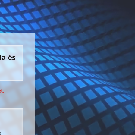
la és
t.
0-