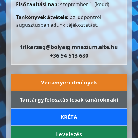
Első tanítási nap:
szeptember 1. (kedd)
Tankönyvek átvétele:
az időpontról
augusztusban adunk tájékoztatást.
titkarsag@bolyaigimnazium.elte.hu
+36 94 513 680
Versenyeredmények
Tantárgyfelosztás (csak tanároknak)
KRÉTA
Levelezés