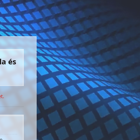
la és
t.