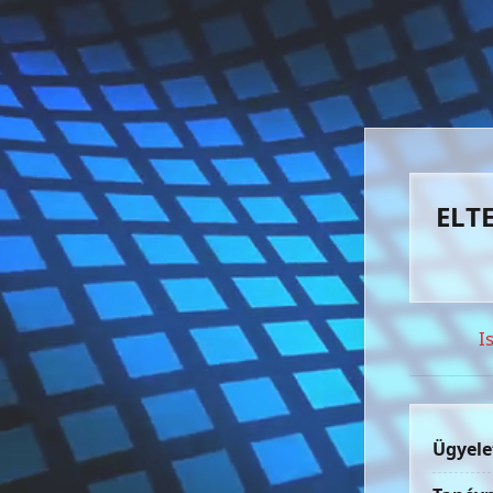
ELTE
I
Ügyele