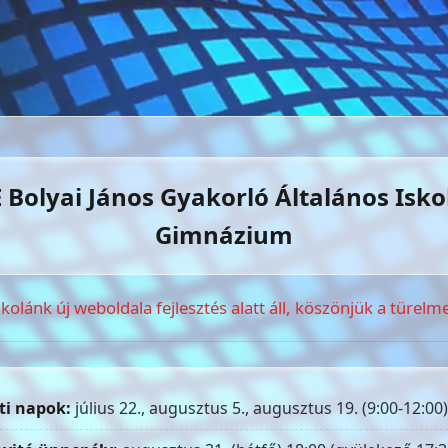
 Bolyai János Gyakorló Általános Isko
Gimnázium
skolánk új weboldala fejlesztés alatt áll, köszönjük a türelme
ti napok:
július 22., augusztus 5., augusztus 19. (9:00-12:00)