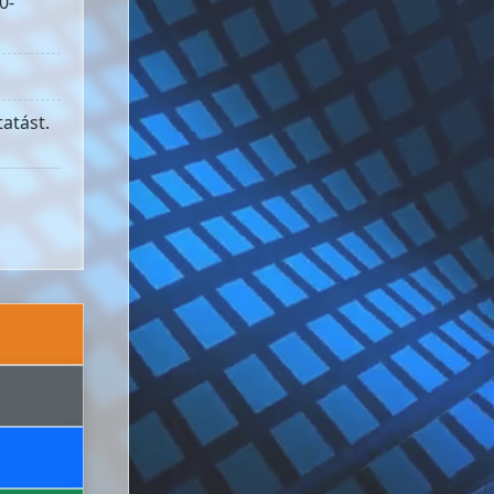
0-
atást.