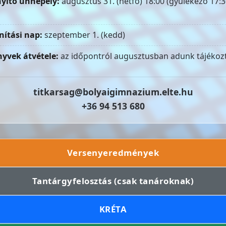
yitó ünnepély:
augusztus 31. (hétfő) 18:00 (gyülekező 17:3
nítási nap:
szeptember 1. (kedd)
yvek átvétele:
az időpontról augusztusban adunk tájékozt
titkarsag@bolyaigimnazium.elte.hu
+36 94 513 680
Versenyeredmények
Tantárgyfelosztás (csak tanároknak)
KRÉTA