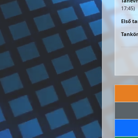
Tanévn
17:45)
Első ta
Tankön